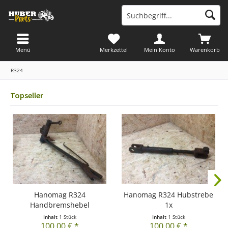
Menü
Merkzettel
Mein Konto
Warenkorb
R324
Topseller
Hanomag R324
Hanomag R324 Hubstrebe
Handbremshebel
1x
Inhalt
1 Stück
Inhalt
1 Stück
100,00 € *
100,00 € *