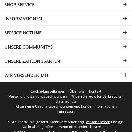
SHOP SERVICE
INFORMATIONEN
SERVICE HOTLINE
UNSERE COMMUNITYS
UNSERE ZAHLUNGSARTEN
WIR VERSENDEN MIT:
Cookie-Einstellungen
Über uns
Kontakt
Versand und Zahlungsbedingungen
Widerrufsrecht für Verbraucher
Datenschutz
Allgemeine Geschäftsbedingungen und Kundeninformationen
Impressum
* Alle Preise inkl. gesetzl. Mehrwertsteuer zzgl.
Versandkosten
und ggf.
Nachnahmegebühren, wenn nicht anders beschrieben