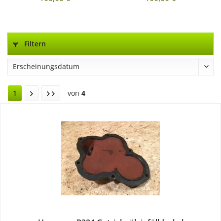
Filtern
1
von
4