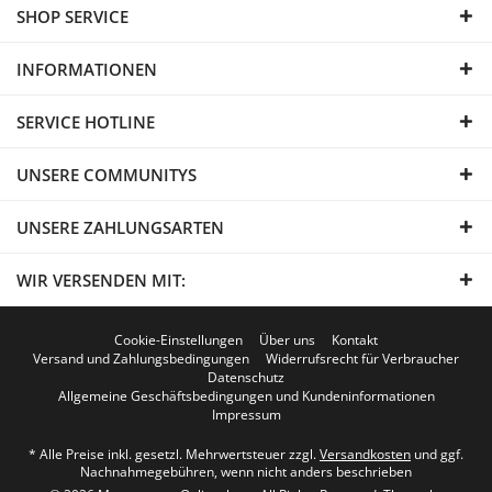
SHOP SERVICE
INFORMATIONEN
SERVICE HOTLINE
UNSERE COMMUNITYS
UNSERE ZAHLUNGSARTEN
WIR VERSENDEN MIT:
Cookie-Einstellungen
Über uns
Kontakt
Versand und Zahlungsbedingungen
Widerrufsrecht für Verbraucher
Datenschutz
Allgemeine Geschäftsbedingungen und Kundeninformationen
Impressum
* Alle Preise inkl. gesetzl. Mehrwertsteuer zzgl.
Versandkosten
und ggf.
Nachnahmegebühren, wenn nicht anders beschrieben