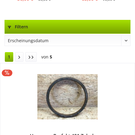
Filtern
1
von
5