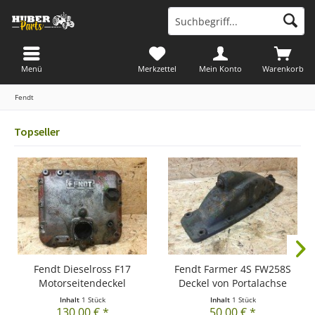
Menü
Merkzettel
Mein Konto
Warenkorb
Fendt
Topseller
Fendt Dieselross F17
Fendt Farmer 4S FW258S
Motorseitendeckel
Deckel von Portalachse
Inhalt
1 Stück
Inhalt
1 Stück
130,00 € *
50,00 € *