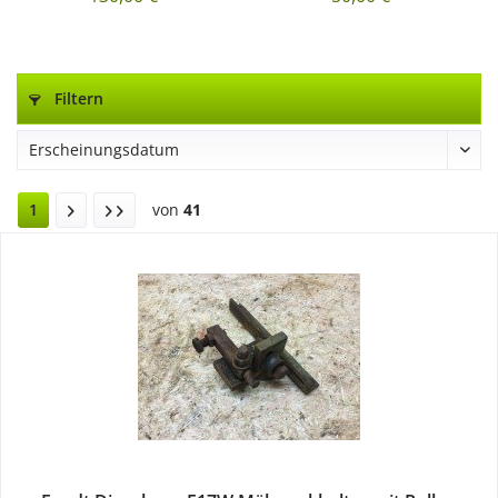
Filtern
1
von
41