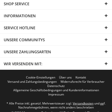
SHOP SERVICE
INFORMATIONEN
SERVICE HOTLINE
UNSERE COMMUNITYS
UNSERE ZAHLUNGSARTEN
WIR VERSENDEN MIT:
Cookie-Einstellungen
Über uns
Kontakt
Versand und Zahlungsbedingungen
Widerrufsrecht für Verbraucher
Datenschutz
Allgemeine Geschäftsbedingungen und Kundeninformationen
Impressum
* Alle Preise inkl. gesetzl. Mehrwertsteuer zzgl.
Versandkosten
und ggf.
Nachnahmegebühren, wenn nicht anders beschrieben