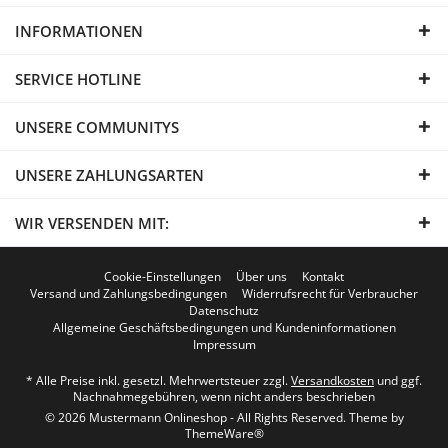
INFORMATIONEN
SERVICE HOTLINE
UNSERE COMMUNITYS
UNSERE ZAHLUNGSARTEN
WIR VERSENDEN MIT:
Cookie-Einstellungen
Über uns
Kontakt
Versand und Zahlungsbedingungen
Widerrufsrecht für Verbraucher
Datenschutz
Allgemeine Geschäftsbedingungen und Kundeninformationen
Impressum
* Alle Preise inkl. gesetzl. Mehrwertsteuer zzgl.
Versandkosten
und ggf.
Nachnahmegebühren, wenn nicht anders beschrieben
© 2026 Mustermann Onlineshop - All Rights Reserved. Theme by
ThemeWare®