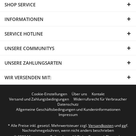
SHOP SERVICE
INFORMATIONEN
SERVICE HOTLINE
UNSERE COMMUNITYS
UNSERE ZAHLUNGSARTEN
WIR VERSENDEN MIT:
Cookie-Einstellungen
Über uns
Kontakt
Versand und Zahlungsbedingungen
Widerrufsrecht für Verbraucher
Datenschutz
Allgemeine Geschäftsbedingungen und Kundeninformationen
Impressum
* Alle Preise inkl. gesetzl. Mehrwertsteuer zzgl.
Versandkosten
und ggf.
Nachnahmegebühren, wenn nicht anders beschrieben