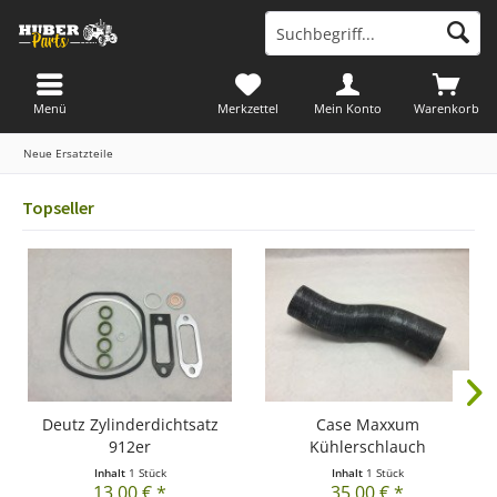
Menü
Merkzettel
Mein Konto
Warenkorb
Neue Ersatzteile
Topseller
Deutz Zylinderdichtsatz
Case Maxxum
912er
Kühlerschlauch
Inhalt
1 Stück
Inhalt
1 Stück
13,00 € *
35,00 € *