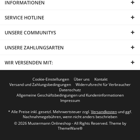
INFORMATIONEN
SERVICE HOTLINE
UNSERE COMMUNITYS
UNSERE ZAHLUNGSARTEN
WIR VERSENDEN MIT:
Cookie-Einstellungen
Über uns
Kontakt
Versand und Zahlungsbedingungen
Widerrufsrecht für Verbraucher
Datenschutz
Allgemeine Geschäftsbedingungen und Kundeninformationen
Impressum
* Alle Preise inkl. gesetzl. Mehrwertsteuer zzgl.
Versandkosten
und ggf.
Nachnahmegebühren, wenn nicht anders beschrieben
© 2026 Mustermann Onlineshop - All Rights Reserved. Theme by
ThemeWare®