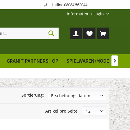
Hotline 08084 562044
Information / Login
GRANIT PARTNERSHOP
SPIELWAREN/MODELLE
E

Sortierung:
Artikel pro Seite: