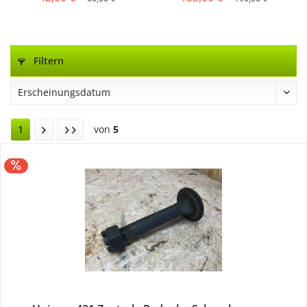
Filtern
1
von
5