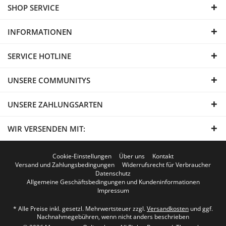
SHOP SERVICE
INFORMATIONEN
SERVICE HOTLINE
UNSERE COMMUNITYS
UNSERE ZAHLUNGSARTEN
WIR VERSENDEN MIT:
Cookie-Einstellungen
Über uns
Kontakt
Versand und Zahlungsbedingungen
Widerrufsrecht für Verbraucher
Datenschutz
Allgemeine Geschäftsbedingungen und Kundeninformationen
Impressum
* Alle Preise inkl. gesetzl. Mehrwertsteuer zzgl.
Versandkosten
und ggf.
Nachnahmegebühren, wenn nicht anders beschrieben