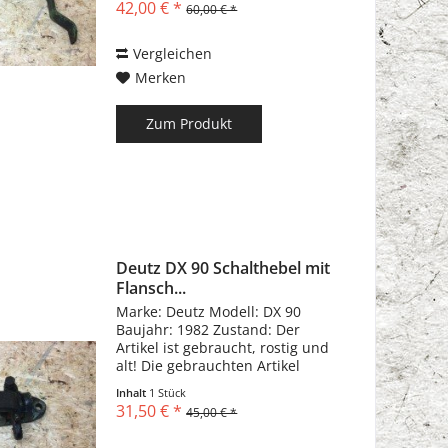
42,00 € *
60,00 € *
Gebrauchsspuren haben!!!
Vergleichen
Merken
Zum Produkt
Deutz DX 90 Schalthebel mit
Flansch...
Marke: Deutz Modell: DX 90
Baujahr: 1982 Zustand: Der
Artikel ist gebraucht, rostig und
alt! Die gebrauchten Artikel
können Kratzer, Dellen,
Inhalt
1 Stück
Biegungen und
31,50 € *
45,00 € *
Gebrauchsspuren haben!!!