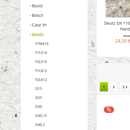
Bautz
Bosch
Deutz DX 11
Case IH
Han
Deutz
Inha
24,50 
F1M414
F1L514
F2L514
F1L612
F2L612
1
D15
D25
D30
D40.1S
D40.2