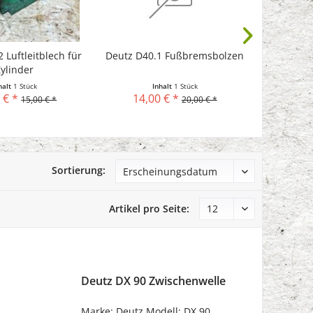
 Luftleitblech für
Deutz D40.1 Fußbremsbolzen
Deut
Zylinder
B
halt
1 Stück
Inhalt
1 Stück
 € *
14,00 € *
28,
15,00 € *
20,00 € *
Sortierung:
Artikel pro Seite:
Deutz DX 90 Zwischenwelle
Marke: Deutz Modell: DX 90