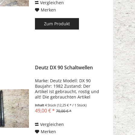
Vergleichen
Merken
Zum Produkt
Deutz DX 90 Schaltwellen
Marke: Deutz Modell: DX 90
Baujahr: 1982 Zustand: Der
Artikel ist gebraucht, rostig und
alt! Die gebrauchten Artikel
können Kratzer, Dellen,
Inhalt
4 Stück
(12,25 € * / 1 Stück)
Biegungen und
49,00 € *
70,00 € *
Gebrauchsspuren haben!!!
Vergleichen
Merken