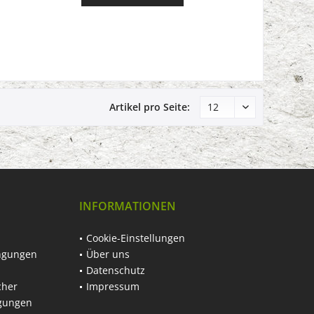
Artikel pro Seite:
INFORMATIONEN
Cookie-Einstellungen
ngungen
Über uns
Datenschutz
cher
Impressum
ngungen