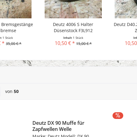
0 Bremsgestänge
Deutz 4006 S Halter
Deutz D40.2
dbremse
Düsenstock F3L912
lt
1 Stück
Inhalt
1 Stück
In
€ *
10,50 € *
10,50
35,00 € *
15,00 € *
von
50
Deutz DX 90 Muffe für
Zapfwellen Welle
Marke: Deutz Modell: DX 90