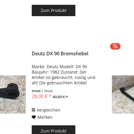
Zum Produkt
Deutz DX 90 Bremshebel
Marke: Deutz Modell: DX 90
Baujahr: 1982 Zustand: Der
Artikel ist gebraucht, rostig und
alt! Die gebrauchten Artikel
können Kratzer, Dellen,
Inhalt
1 Stück
Biegungen und
28,00 € *
40,00 € *
Gebrauchsspuren haben!!!
Vergleichen
Merken
Zum Produkt