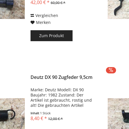
42,00 € *
60,00 € *
Gebrauchsspuren haben!!!
Vergleichen
Merken
Zum Produkt
Deutz DX 90 Zugfeder 9,5cm
Marke: Deutz Modell: DX 90
Baujahr: 1982 Zustand: Der
Artikel ist gebraucht, rostig und
alt! Die gebrauchten Artikel
können Kratzer, Dellen,
Inhalt
1 Stück
Biegungen und
8,40 € *
12,00 € *
Gebrauchsspuren haben!!!