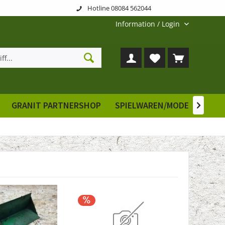
Hotline 08084 562044
Information / Login
GRANIT PARTNERSHOP
SPIELWAREN/MODELLE
E
