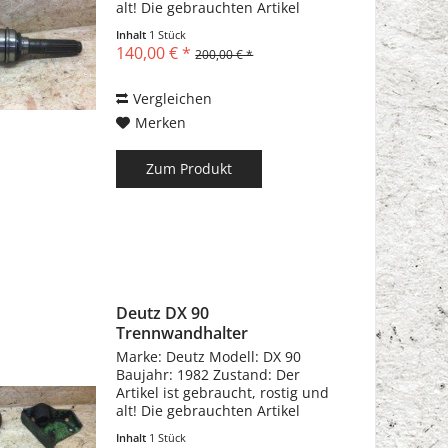
alt! Die gebrauchten Artikel
können Kratzer, Dellen,
Inhalt
1 Stück
Biegungen und
140,00 € *
200,00 € *
Gebrauchsspuren haben!!!
Vergleichen
Merken
Zum Produkt
Deutz DX 90
Trennwandhalter
Marke: Deutz Modell: DX 90
Baujahr: 1982 Zustand: Der
Artikel ist gebraucht, rostig und
alt! Die gebrauchten Artikel
können Kratzer, Dellen,
Inhalt
1 Stück
Biegungen und