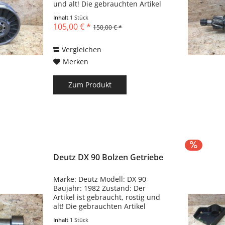
und alt! Die gebrauchten Artikel
können Kratzer, Dellen,
Inhalt
1 Stück
Biegungen und
105,00 € *
150,00 € *
Gebrauchsspuren haben!!!
Vergleichen
Merken
Zum Produkt
Deutz DX 90 Bolzen Getriebe
Marke: Deutz Modell: DX 90
Baujahr: 1982 Zustand: Der
Artikel ist gebraucht, rostig und
alt! Die gebrauchten Artikel
können Kratzer, Dellen,
Inhalt
1 Stück
Biegungen und