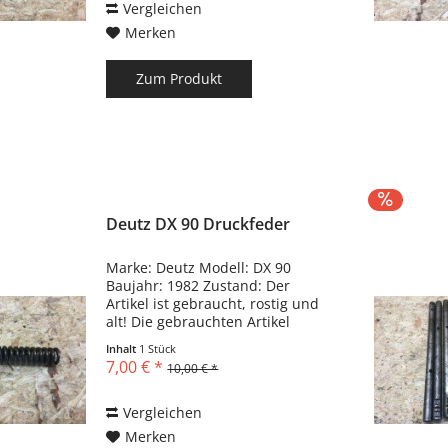
Vergleichen
Merken
Zum Produkt
Deutz DX 90 Druckfeder
Marke: Deutz Modell: DX 90
Baujahr: 1982 Zustand: Der
Artikel ist gebraucht, rostig und
alt! Die gebrauchten Artikel
können Kratzer, Dellen,
Inhalt
1 Stück
Biegungen und
7,00 € *
10,00 € *
Gebrauchsspuren haben!!!
Vergleichen
Merken