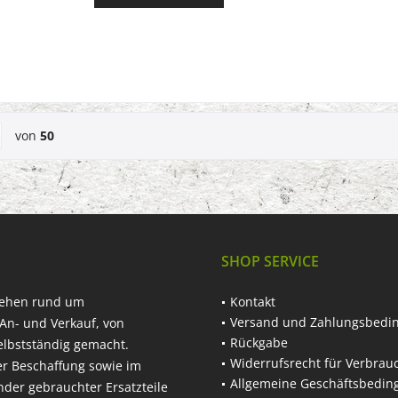
von
50
SHOP SERVICE
hehen rund um
Kontakt
Versand und Zahlungsbedi
An- und Verkauf, von
Rückgabe
elbstständig gemacht.
Widerrufsrecht für Verbrau
er Beschaffung sowie im
Allgemeine Geschäftsbedi
nder gebrauchter Ersatzteile