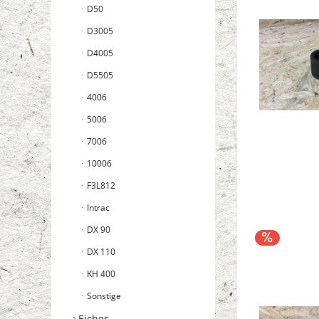
D50
D3005
D4005
D5505
4006
5006
7006
10006
F3L812
Intrac
DX 90
DX 110
KH 400
Sonstige
Eicher