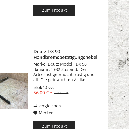
Zum Produkt
Deutz DX 90
Handbremsbetätigungshebel
Marke: Deutz Modell: DX 90
Baujahr: 1982 Zustand: Der
Artikel ist gebraucht, rostig und
alt! Die gebrauchten Artikel
können Kratzer, Dellen,
Inhalt
1 Stück
Biegungen und
56,00 € *
80,00 € *
Gebrauchsspuren haben!!!
Vergleichen
Merken
Zum Produkt