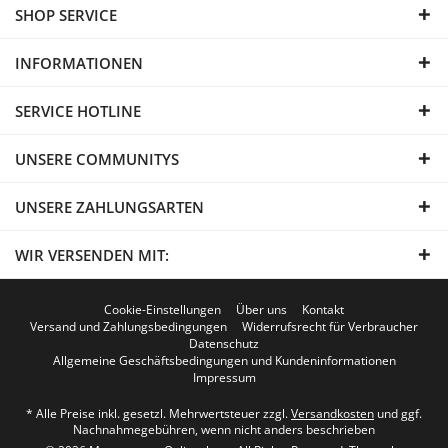
SHOP SERVICE
INFORMATIONEN
SERVICE HOTLINE
UNSERE COMMUNITYS
UNSERE ZAHLUNGSARTEN
WIR VERSENDEN MIT:
Cookie-Einstellungen
Über uns
Kontakt
Versand und Zahlungsbedingungen
Widerrufsrecht für Verbraucher
Datenschutz
Allgemeine Geschäftsbedingungen und Kundeninformationen
Impressum
* Alle Preise inkl. gesetzl. Mehrwertsteuer zzgl.
Versandkosten
und ggf.
Nachnahmegebühren, wenn nicht anders beschrieben