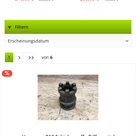
Filtern
1
von
6