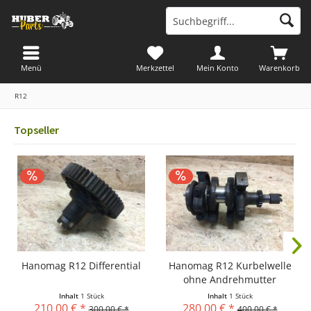
Menü
Merkzettel
Mein Konto
Warenkorb
R12
Topseller
Hanomag R12 Differential
Hanomag R12 Kurbelwelle
ohne Andrehmutter
Inhalt
1 Stück
Inhalt
1 Stück
210,00 € *
280,00 € *
300,00 € *
400,00 € *