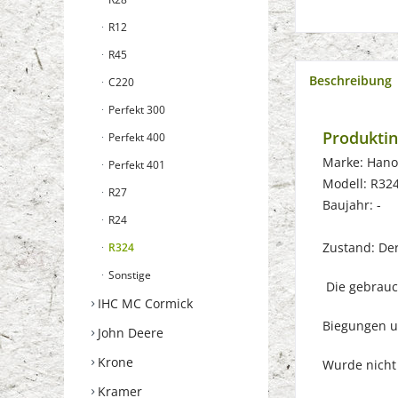
R12
R45
Beschreibung
C220
Perfekt 300
Produkti
Perfekt 400
Marke: Han
Perfekt 401
Modell: R32
R27
Baujahr: -
R24
Zustand: Der 
R324
Sonstige
Die gebrauch
IHC MC Cormick
Biegungen u
John Deere
Krone
Wurde nicht g
Kramer