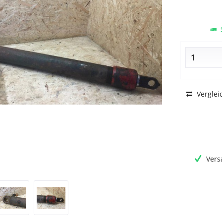
S
Verglei
Vers