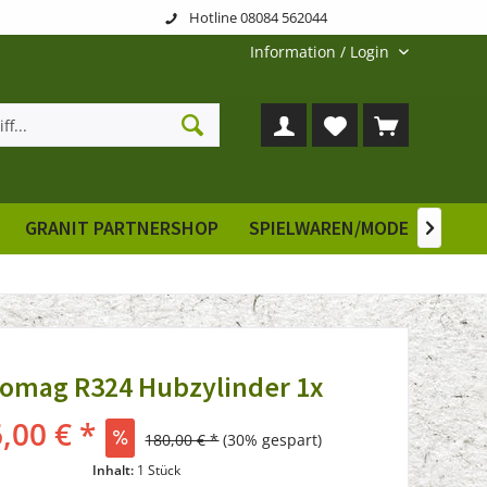
Hotline 08084 562044
Information / Login
GRANIT PARTNERSHOP
SPIELWAREN/MODELLE
E

omag R324 Hubzylinder 1x
,00 € *
180,00 € *
(30% gespart)
Inhalt:
1 Stück