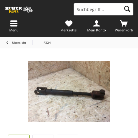
Menü
Merkzettel
Mein Konto
Warenkorb
Übersicht
R324