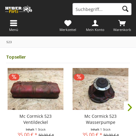
Menü
Merkzettel
Mein Konto
Warenkorb
523
Topseller
Mc Cormick 523
Mc Cormick 523
Ventildeckel
Wasserpumpe
Inhalt
1 Stück
Inhalt
1 Stück
35,00 € *
35,00 € *
50,00 € *
50,00 € *