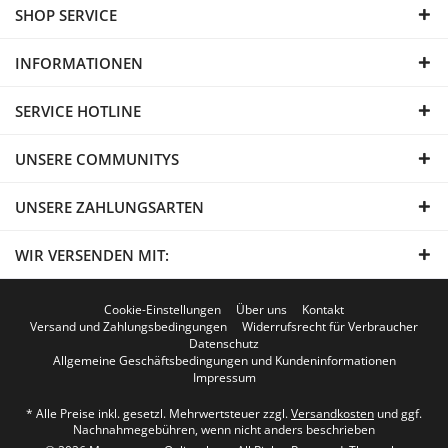
SHOP SERVICE
INFORMATIONEN
SERVICE HOTLINE
UNSERE COMMUNITYS
UNSERE ZAHLUNGSARTEN
WIR VERSENDEN MIT:
Cookie-Einstellungen
Über uns
Kontakt
Versand und Zahlungsbedingungen
Widerrufsrecht für Verbraucher
Datenschutz
Allgemeine Geschäftsbedingungen und Kundeninformationen
Impressum
* Alle Preise inkl. gesetzl. Mehrwertsteuer zzgl.
Versandkosten
und ggf.
Nachnahmegebühren, wenn nicht anders beschrieben