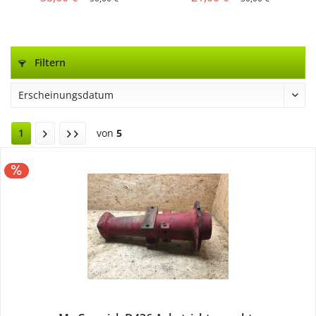
Filtern
1
von
5