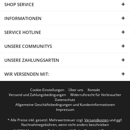
SHOP SERVICE
INFORMATIONEN
SERVICE HOTLINE
UNSERE COMMUNITYS
UNSERE ZAHLUNGSARTEN
WIR VERSENDEN MIT:
Cookie-Einstellungen
Über uns
Kontakt
Versand und Zahlungsbedingungen
Widerrufsrecht für Verbraucher
Datenschutz
Allgemeine Geschäftsbedingungen und Kundeninformationen
Impressum
* Alle Preise inkl. gesetzl. Mehrwertsteuer zzgl.
Versandkosten
und ggf.
Nachnahmegebühren, wenn nicht anders beschrieben