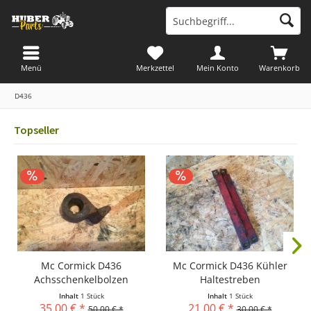
Menü
Merkzettel
Mein Konto
Warenkorb
D436
Topseller
Mc Cormick D436
Mc Cormick D436 Kühler
Achsschenkelbolzen
Haltestreben
Verschluß
Inhalt
1 Stück
Inhalt
1 Stück
35,00 € *
21,00 € *
50,00 € *
30,00 € *