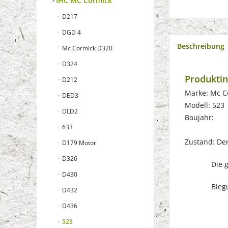
IHC MC Cormick
D217
DGD 4
Beschreibung
Mc Cormick D320
D324
Produktin
D212
Marke: Mc C
DED3
Modell: 523
DLD2
Baujahr:
633
Zustand: Der 
D179 Motor
D326
Die gebrau
D430
Biegungen
D432
D436
523