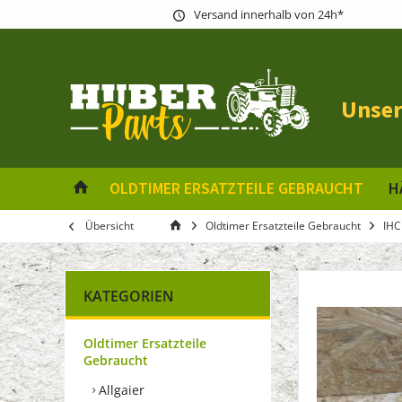
Versand innerhalb von 24h*
Unser
OLDTIMER ERSATZTEILE GEBRAUCHT
H
Übersicht
Oldtimer Ersatzteile Gebraucht
IHC
KATEGORIEN
Oldtimer Ersatzteile
Gebraucht
Allgaier