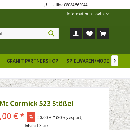
Hotline 08084 562044
Information / Login
GRANIT PARTNERSHOP
SPIELWAREN/MODELLE
E

Mc Cormick 523 Stößel
,00 € *
20,00 € *
(30% gespart)
Inhalt:
1 Stück