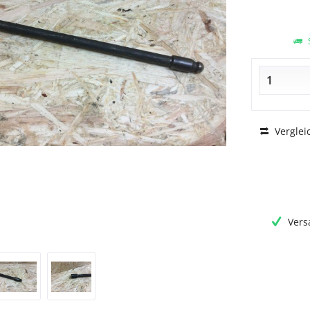
S
Verglei
Vers