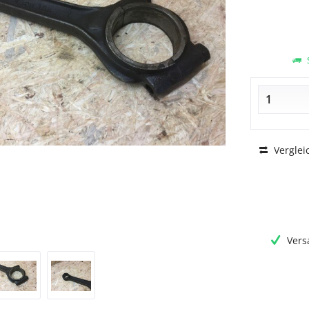
S
Verglei
Vers