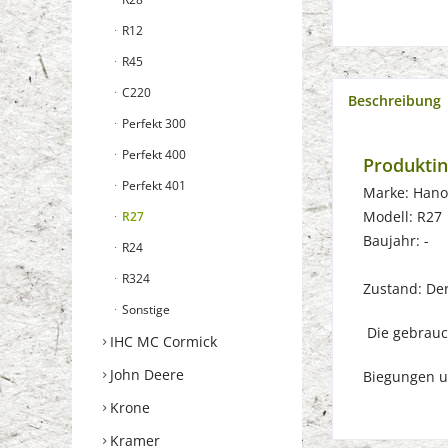
R12
R45
C220
Beschreibung
Perfekt 300
Perfekt 400
Produkti
Perfekt 401
Marke: Han
Modell: R27
R27
Baujahr: -
R24
R324
Zustand: Der 
Sonstige
Die gebrauch
IHC MC Cormick
John Deere
Biegungen u
Krone
Kramer