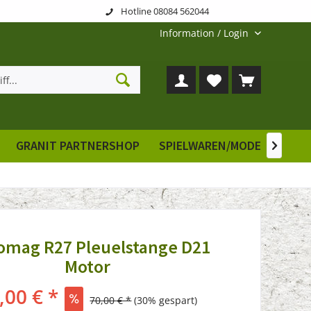
Hotline 08084 562044
Information / Login
GRANIT PARTNERSHOP
SPIELWAREN/MODELLE
E

mag R27 Pleuelstange D21
Motor
,00 € *
70,00 € *
(30% gespart)