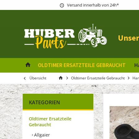
Versand innerhalb von 24h*
Unser
OLDTIMER ERSATZTEILE GEBRAUCHT
H
Übersicht
Oldtimer Ersatzteile Gebraucht
Ha
KATEGORIEN
Oldtimer Ersatzteile
Gebraucht
Allgaier