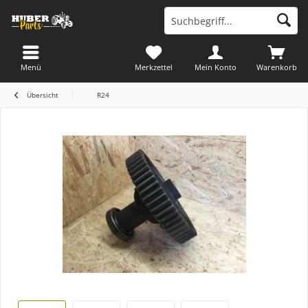
Menü
Merkzettel
Mein Konto
Warenkorb
Übersicht
R24