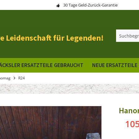
30 Tage Geld-Zurück-Garantie
e Leidenschaft für Legenden!
ÄCKSLER ERSATZTEILE GEBRAUCHT
NEUE ERSATZTEILE
nomag
R24
Hanom
105