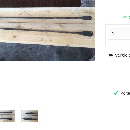
S
Verglei
Vers