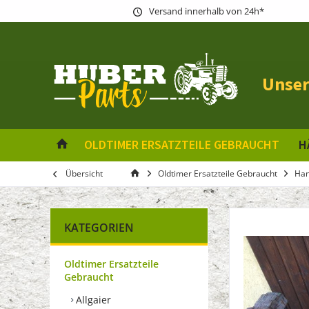
Versand innerhalb von 24h*
Unser
OLDTIMER ERSATZTEILE GEBRAUCHT
H
Übersicht
Oldtimer Ersatzteile Gebraucht
Ha
KATEGORIEN
Oldtimer Ersatzteile
Gebraucht
Allgaier