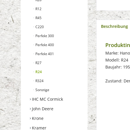
R12
R45
Beschreibung
C220
Perfekt 300
Produkti
Perfekt 400
Marke: Han
Perfekt 401
Modell: R24
R27
Baujahr: 19
R24
Zustand: Der 
R324
Sonstige
IHC MC Cormick
John Deere
Krone
Kramer