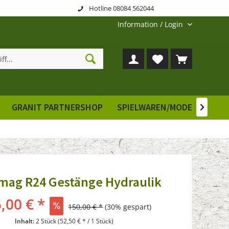
Hotline 08084 562044
Information / Login
GRANIT PARTNERSHOP
SPIELWAREN/MODELLE
E

ag R24 Gestänge Hydraulik
,00 € *
150,00 € *
(30% gespart)
Inhalt:
2 Stück (52,50 € * / 1 Stück)