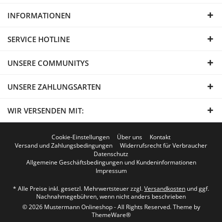
INFORMATIONEN
SERVICE HOTLINE
UNSERE COMMUNITYS
UNSERE ZAHLUNGSARTEN
WIR VERSENDEN MIT:
Cookie-Einstellungen
Über uns
Kontakt
Versand und Zahlungsbedingungen
Widerrufsrecht für Verbraucher
Datenschutz
Allgemeine Geschäftsbedingungen und Kundeninformationen
Impressum
* Alle Preise inkl. gesetzl. Mehrwertsteuer zzgl.
Versandkosten
und ggf.
Nachnahmegebühren, wenn nicht anders beschrieben
© 2026 Mustermann Onlineshop - All Rights Reserved. Theme by
ThemeWare®