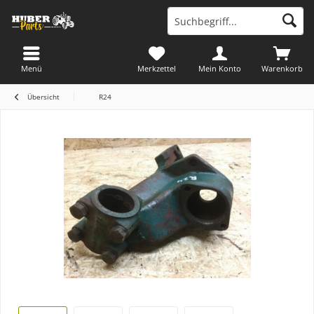
Menü
Merkzettel
Mein Konto
Warenkorb
Übersicht
R24