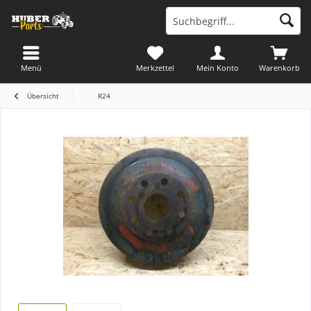
Menü
Merkzettel
Mein Konto
Warenkorb
Übersicht
R24