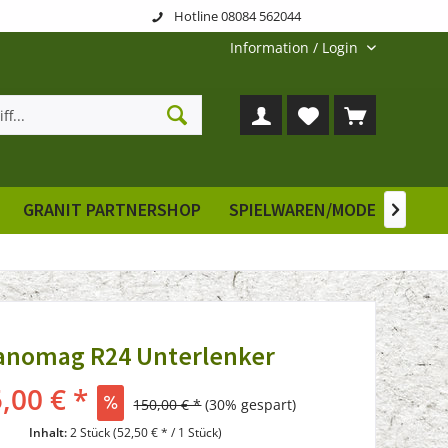
Hotline 08084 562044
Information / Login
GRANIT PARTNERSHOP
SPIELWAREN/MODELLE
E

anomag R24 Unterlenker
,00 € *
150,00 € *
(30% gespart)
Inhalt:
2 Stück (52,50 € * / 1 Stück)