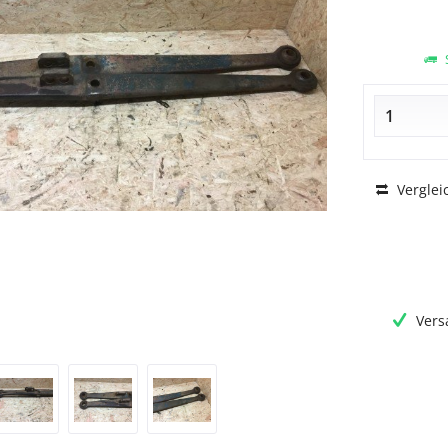
S
Verglei
Vers