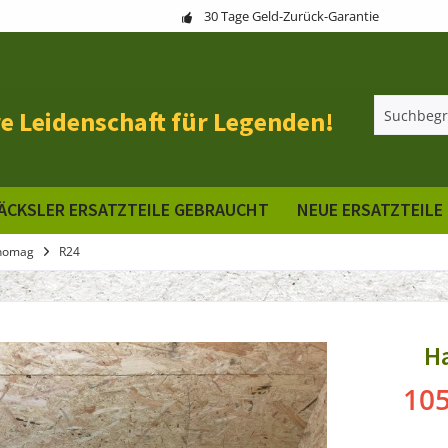
30 Tage Geld-Zurück-Garantie
e Leidenschaft für Legenden!
ÄCKSLER ERSATZTEILE GEBRAUCHT
NEUE ERSATZTEILE
nomag
R24
H
105