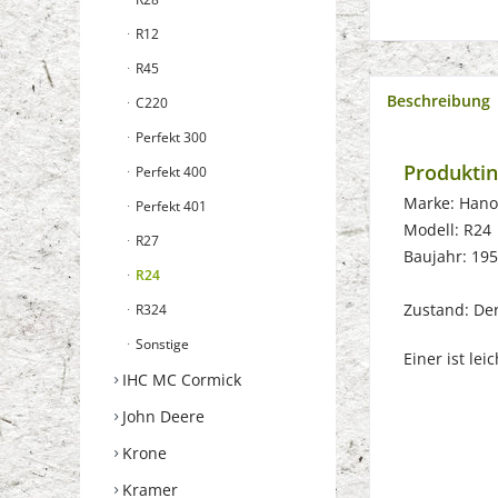
R12
R45
Beschreibung
C220
Perfekt 300
Produkti
Perfekt 400
Marke: Han
Perfekt 401
Modell: R24
R27
Baujahr: 19
R24
Zustand: Der 
R324
Sonstige
Einer ist lei
IHC MC Cormick
John Deere
Krone
Kramer