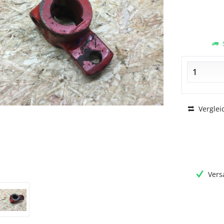
S
Verglei
Vers