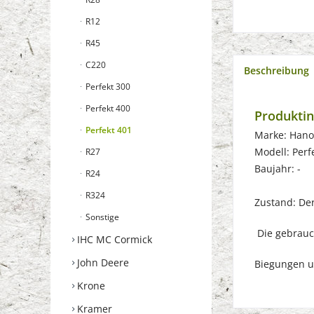
R12
R45
C220
Beschreibung
Perfekt 300
Perfekt 400
Produktin
Perfekt 401
Marke: Han
Modell: Perf
R27
Baujahr: -
R24
R324
Zustand: Der 
Sonstige
Die gebrauch
IHC MC Cormick
John Deere
Biegungen u
Krone
Kramer