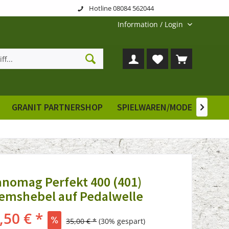
Hotline 08084 562044
Information / Login
GRANIT PARTNERSHOP
SPIELWAREN/MODELLE
E

nomag Perfekt 400 (401)
emshebel auf Pedalwelle
,50 € *
35,00 € *
(30% gespart)