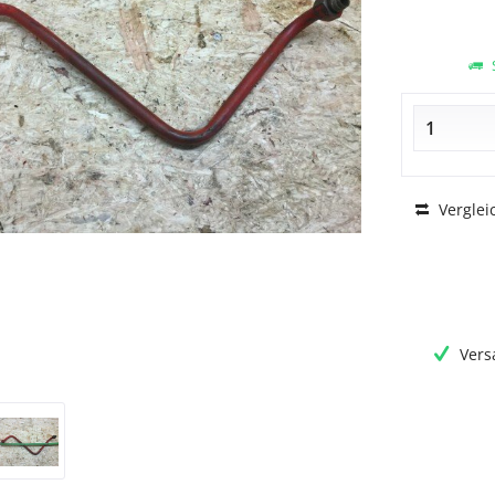
S
Verglei
Vers