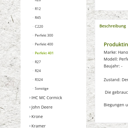
R12
R45
Beschreibung
C220
Perfekt 300
Produktin
Perfekt 400
Marke: Han
Perfekt 401
Modell: Perf
R27
Baujahr: -
R24
Zustand: Der 
R324
Sonstige
Die gebrauch
IHC MC Cormick
Biegungen u
John Deere
Krone
Kramer