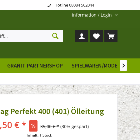
Hotline 08084 562044
Information / Login
GRANIT PARTNERSHOP
SPIELWAREN/MODELLE
E

g Perfekt 400 (401) Ölleitung
,50 € *
35,00 € *
(30% gespart)
Inhalt:
1 Stück