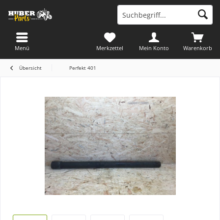
Menü
Merkzettel
Mein Konto
Warenkorb
Übersicht
Perfekt 401