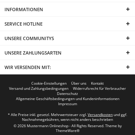
INFORMATIONEN
SERVICE HOTLINE
UNSERE COMMUNITYS
UNSERE ZAHLUNGSARTEN
WIR VERSENDEN MIT:
Cookie-Einstellungen
Über uns
Kontakt
Versand und Zahlungsbedingungen
Widerrufsrecht für Verbraucher
Datenschutz
Allgemeine Geschäftsbedingungen und Kundeninformationen
Impressum
* Alle Preise inkl. gesetzl. Mehrwertsteuer zzgl.
Versandkosten
und ggf.
Nachnahmegebühren, wenn nicht anders beschrieben
© 2026 Mustermann Onlineshop - All Rights Reserved. Theme by
ThemeWare®