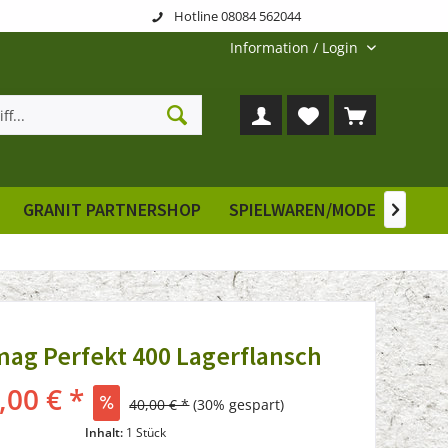
Hotline 08084 562044
Information / Login
GRANIT PARTNERSHOP
SPIELWAREN/MODELLE
E

ag Perfekt 400 Lagerflansch
,00 € *
40,00 € *
(30% gespart)
Inhalt:
1 Stück