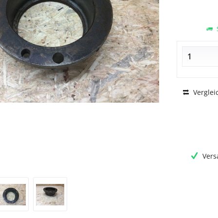
S
Verglei
Vers