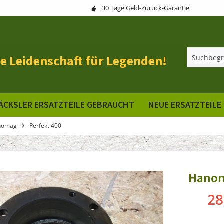
30 Tage Geld-Zurück-Garantie
e Leidenschaft für Legenden!
ÄCKSLER ERSATZTEILE GEBRAUCHT
NEUE ERSATZTEILE
nomag
Perfekt 400
Hanom
28