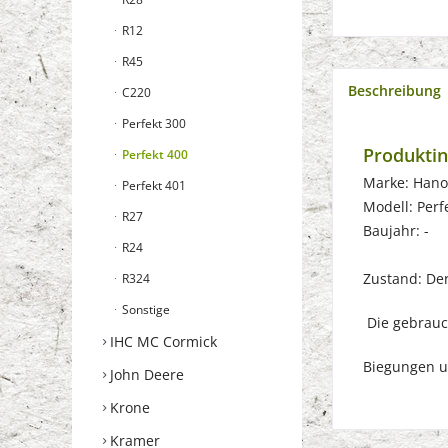
R12
R45
Beschreibung
C220
Perfekt 300
Produktin
Perfekt 400
Marke: Han
Perfekt 401
Modell: Perf
R27
Baujahr: -
R24
Zustand: Der 
R324
Sonstige
Die gebrauch
IHC MC Cormick
Biegungen u
John Deere
Krone
Kramer