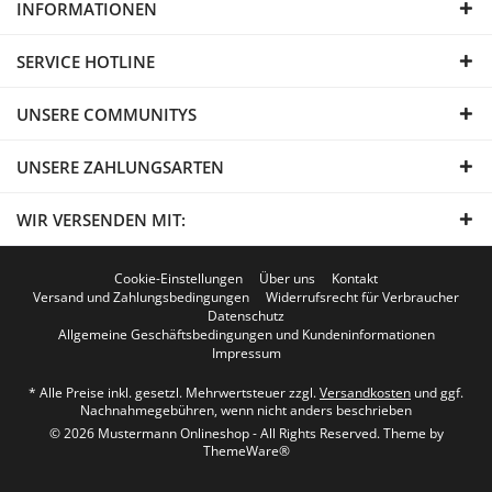
INFORMATIONEN
SERVICE HOTLINE
UNSERE COMMUNITYS
UNSERE ZAHLUNGSARTEN
WIR VERSENDEN MIT:
Cookie-Einstellungen
Über uns
Kontakt
Versand und Zahlungsbedingungen
Widerrufsrecht für Verbraucher
Datenschutz
Allgemeine Geschäftsbedingungen und Kundeninformationen
Impressum
* Alle Preise inkl. gesetzl. Mehrwertsteuer zzgl.
Versandkosten
und ggf.
Nachnahmegebühren, wenn nicht anders beschrieben
© 2026 Mustermann Onlineshop - All Rights Reserved. Theme by
ThemeWare®