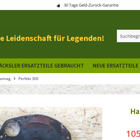
30 Tage Geld-Zurück-Garantie
e Leidenschaft für Legenden!
ÄCKSLER ERSATZTEILE GEBRAUCHT
NEUE ERSATZTEILE
nomag
Perfekt 300
Ha
105