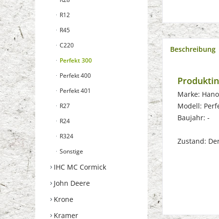
R12
R45
C220
Beschreibung
Perfekt 300
Perfekt 400
Produktin
Perfekt 401
Marke: Han
Modell: Perf
R27
Baujahr: -
R24
R324
Zustand: Der 
Sonstige
IHC MC Cormick
John Deere
Krone
Kramer