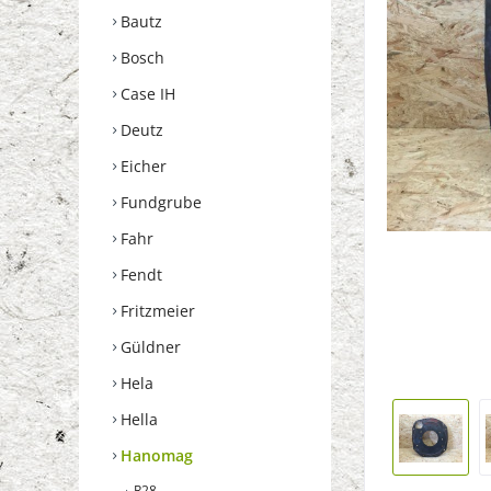
Bautz
Bosch
Case IH
Deutz
Eicher
Fundgrube
Fahr
Fendt
Fritzmeier
Güldner
Hela
Hella
Hanomag
R28