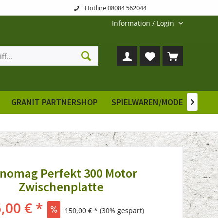
Hotline 08084 562044
Information / Login
GRANIT PARTNERSHOP
SPIELWAREN/MODELLE
E

nomag Perfekt 300 Motor
Zwischenplatte
,00 € *
150,00 € *
(30% gespart)