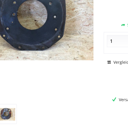
S
Verglei
Vers