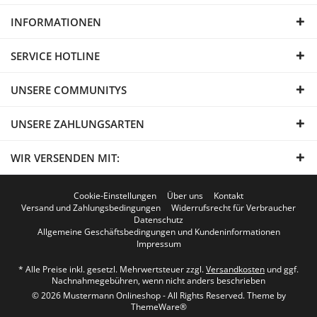
INFORMATIONEN
SERVICE HOTLINE
UNSERE COMMUNITYS
UNSERE ZAHLUNGSARTEN
WIR VERSENDEN MIT:
Cookie-Einstellungen
Über uns
Kontakt
Versand und Zahlungsbedingungen
Widerrufsrecht für Verbraucher
Datenschutz
Allgemeine Geschäftsbedingungen und Kundeninformationen
Impressum
* Alle Preise inkl. gesetzl. Mehrwertsteuer zzgl.
Versandkosten
und ggf.
Nachnahmegebühren, wenn nicht anders beschrieben
© 2026 Mustermann Onlineshop - All Rights Reserved. Theme by
ThemeWare®