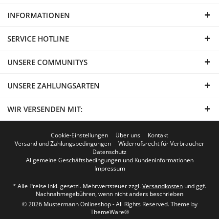
INFORMATIONEN
SERVICE HOTLINE
UNSERE COMMUNITYS
UNSERE ZAHLUNGSARTEN
WIR VERSENDEN MIT:
Cookie-Einstellungen
Über uns
Kontakt
Versand und Zahlungsbedingungen
Widerrufsrecht für Verbraucher
Datenschutz
Allgemeine Geschäftsbedingungen und Kundeninformationen
Impressum
* Alle Preise inkl. gesetzl. Mehrwertsteuer zzgl.
Versandkosten
und ggf.
Nachnahmegebühren, wenn nicht anders beschrieben
© 2026 Mustermann Onlineshop - All Rights Reserved. Theme by
ThemeWare®