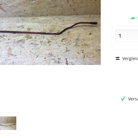
S
Verglei
Vers