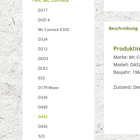
IHC MC Cormick
D217
DGD 4
Beschreibung
Mc Cormick D320
D324
Produkti
D212
Marke: Mc C
DED3
Modell: D43
DLD2
Baujahr: 19
633
Zustand: Der 
D179 Motor
D326
D430
D432
D436
523