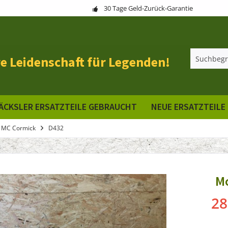
30 Tage Geld-Zurück-Garantie
e Leidenschaft für Legenden!
ÄCKSLER ERSATZTEILE GEBRAUCHT
NEUE ERSATZTEILE
 MC Cormick
D432
M
28