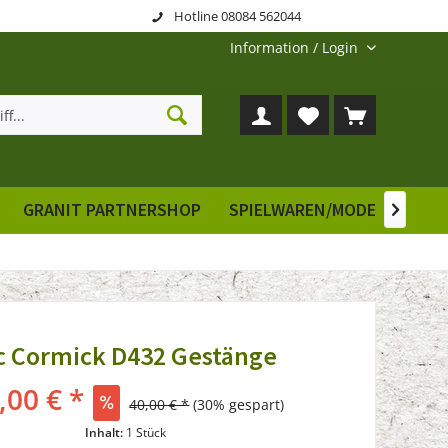
Hotline 08084 562044
Information / Login
GRANIT PARTNERSHOP
SPIELWAREN/MODELLE
E

c Cormick D432 Gestänge
,00 € *
40,00 € *
(30% gespart)
Inhalt:
1 Stück