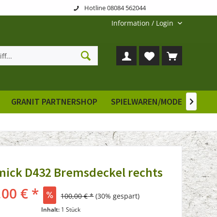
Hotline 08084 562044
Information / Login
GRANIT PARTNERSHOP
SPIELWAREN/MODELLE
E

mick D432 Bremsdeckel rechts
,00 € *
100,00 € *
(30% gespart)
Inhalt:
1 Stück