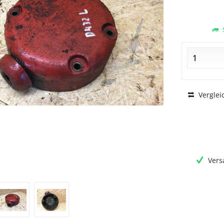
S
Verglei
Vers