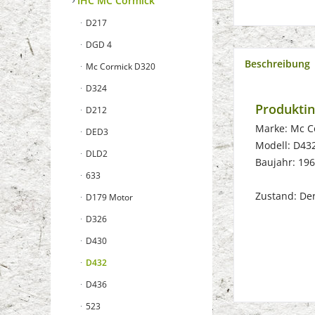
IHC MC Cormick
D217
DGD 4
Beschreibung
Mc Cormick D320
D324
Produkti
D212
Marke: Mc C
DED3
Modell: D43
DLD2
Baujahr: 19
633
Zustand: Der 
D179 Motor
D326
D430
D432
D436
523