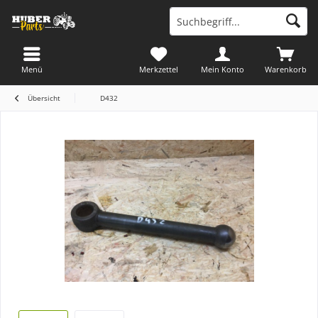
Menü
Merkzettel
Mein Konto
Warenkorb
Übersicht
D432