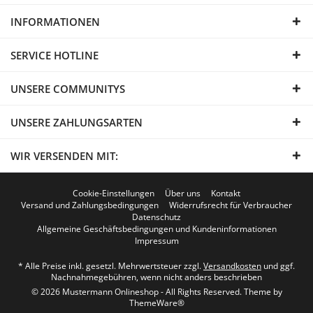
INFORMATIONEN
SERVICE HOTLINE
UNSERE COMMUNITYS
UNSERE ZAHLUNGSARTEN
WIR VERSENDEN MIT:
Cookie-Einstellungen
Über uns
Kontakt
Versand und Zahlungsbedingungen
Widerrufsrecht für Verbraucher
Datenschutz
Allgemeine Geschäftsbedingungen und Kundeninformationen
Impressum
* Alle Preise inkl. gesetzl. Mehrwertsteuer zzgl.
Versandkosten
und ggf.
Nachnahmegebühren, wenn nicht anders beschrieben
© 2026 Mustermann Onlineshop - All Rights Reserved. Theme by
ThemeWare®