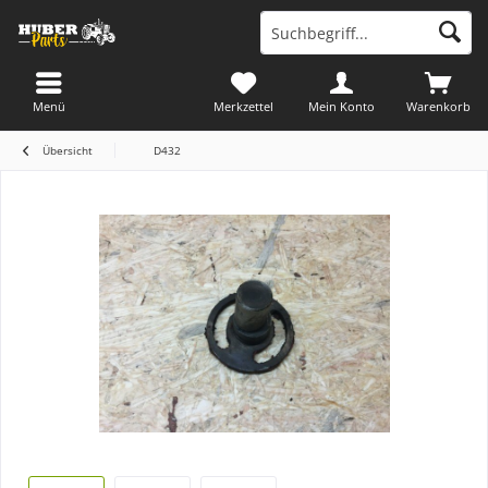
Menü
Merkzettel
Mein Konto
Warenkorb
Übersicht
D432