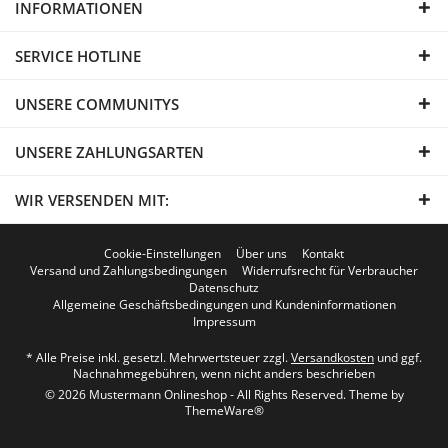
INFORMATIONEN
SERVICE HOTLINE
UNSERE COMMUNITYS
UNSERE ZAHLUNGSARTEN
WIR VERSENDEN MIT:
Cookie-Einstellungen
Über uns
Kontakt
Versand und Zahlungsbedingungen
Widerrufsrecht für Verbraucher
Datenschutz
Allgemeine Geschäftsbedingungen und Kundeninformationen
Impressum
* Alle Preise inkl. gesetzl. Mehrwertsteuer zzgl.
Versandkosten
und ggf.
Nachnahmegebühren, wenn nicht anders beschrieben
© 2026 Mustermann Onlineshop - All Rights Reserved. Theme by
ThemeWare®