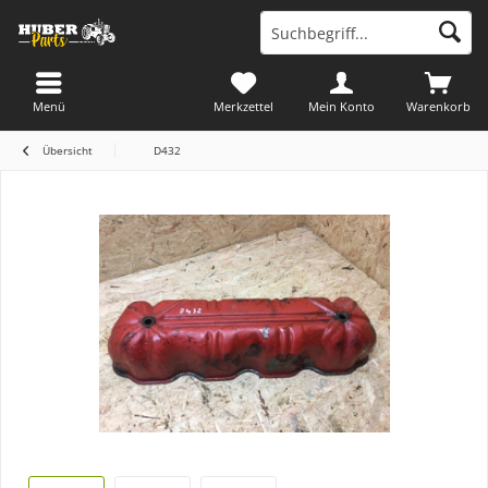
Menü
Merkzettel
Mein Konto
Warenkorb
Übersicht
D432