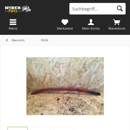
Menü
Merkzettel
Mein Konto
Warenkorb
Übersicht
D326