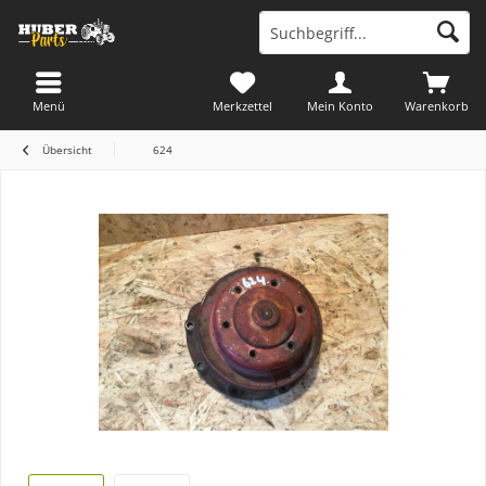
Menü
Merkzettel
Mein Konto
Warenkorb
Übersicht
624