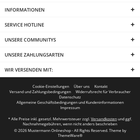
INFORMATIONEN
SERVICE HOTLINE
UNSERE COMMUNITYS
UNSERE ZAHLUNGSARTEN
WIR VERSENDEN MIT:
Cookie-Einstellungen
Über uns
Kontakt
Versand und Zahlungsbedingungen
Widerrufsrecht für Verbraucher
Datenschutz
Allgemeine Geschäftsbedingungen und Kundeninformationen
Impressum
* Alle Preise inkl. gesetzl. Mehrwertsteuer zzgl.
Versandkosten
und ggf.
Nachnahmegebühren, wenn nicht anders beschrieben
© 2026 Mustermann Onlineshop - All Rights Reserved. Theme by
ThemeWare®