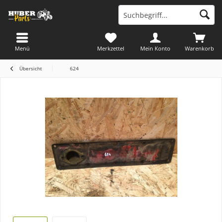
Menü
Merkzettel
Mein Konto
Warenkorb
Übersicht
624