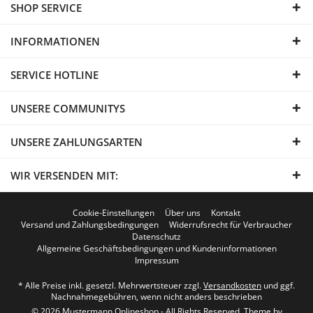
SHOP SERVICE
INFORMATIONEN
SERVICE HOTLINE
UNSERE COMMUNITYS
UNSERE ZAHLUNGSARTEN
WIR VERSENDEN MIT:
Cookie-Einstellungen
Über uns
Kontakt
Versand und Zahlungsbedingungen
Widerrufsrecht für Verbraucher
Datenschutz
Allgemeine Geschäftsbedingungen und Kundeninformationen
Impressum
* Alle Preise inkl. gesetzl. Mehrwertsteuer zzgl.
Versandkosten
und ggf.
Nachnahmegebühren, wenn nicht anders beschrieben
© 2026 Mustermann Onlineshop - All Rights Reserved. Theme by