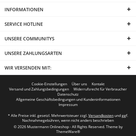
INFORMATIONEN
SERVICE HOTLINE
UNSERE COMMUNITYS
UNSERE ZAHLUNGSARTEN
WIR VERSENDEN MIT:
Cookie-Einstellungen
Über uns
Kontakt
Versand und Zahlungsbedingungen
Widerrufsrecht für Verbraucher
Datenschutz
Allgemeine Geschäftsbedingungen und Kundeninformationen
Impressum
* Alle Preise inkl. gesetzl. Mehrwertsteuer zzgl.
Versandkosten
und ggf.
Nachnahmegebühren, wenn nicht anders beschrieben
© 2026 Mustermann Onlineshop - All Rights Reserved. Theme by
ThemeWare®