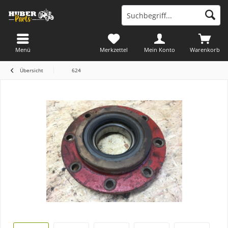
Menü
Merkzettel
Mein Konto
Warenkorb
Übersicht
624