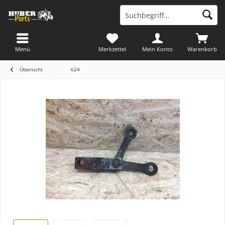
Menü
Merkzettel
Mein Konto
Warenkorb
Übersicht
624