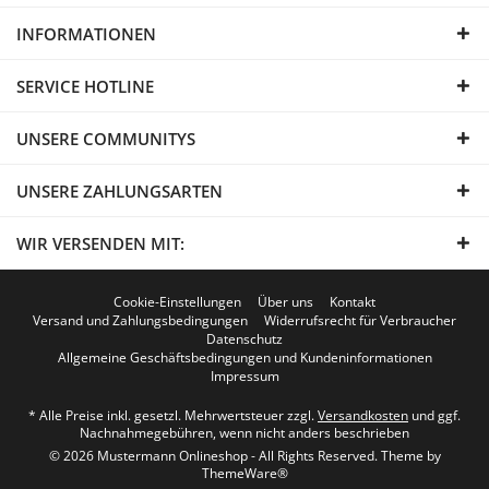
INFORMATIONEN
SERVICE HOTLINE
UNSERE COMMUNITYS
UNSERE ZAHLUNGSARTEN
WIR VERSENDEN MIT:
Cookie-Einstellungen
Über uns
Kontakt
Versand und Zahlungsbedingungen
Widerrufsrecht für Verbraucher
Datenschutz
Allgemeine Geschäftsbedingungen und Kundeninformationen
Impressum
* Alle Preise inkl. gesetzl. Mehrwertsteuer zzgl.
Versandkosten
und ggf.
Nachnahmegebühren, wenn nicht anders beschrieben
© 2026 Mustermann Onlineshop - All Rights Reserved. Theme by
ThemeWare®