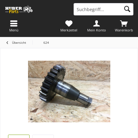
Menü
Merkzettel
Mein Konto
Warenkorb
Übersicht
624