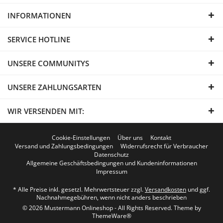
INFORMATIONEN
SERVICE HOTLINE
UNSERE COMMUNITYS
UNSERE ZAHLUNGSARTEN
WIR VERSENDEN MIT:
Cookie-Einstellungen
Über uns
Kontakt
Versand und Zahlungsbedingungen
Widerrufsrecht für Verbraucher
Datenschutz
Allgemeine Geschäftsbedingungen und Kundeninformationen
Impressum
* Alle Preise inkl. gesetzl. Mehrwertsteuer zzgl.
Versandkosten
und ggf.
Nachnahmegebühren, wenn nicht anders beschrieben
© 2026 Mustermann Onlineshop - All Rights Reserved. Theme by
ThemeWare®