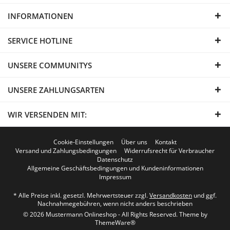
INFORMATIONEN
SERVICE HOTLINE
UNSERE COMMUNITYS
UNSERE ZAHLUNGSARTEN
WIR VERSENDEN MIT:
Cookie-Einstellungen
Über uns
Kontakt
Versand und Zahlungsbedingungen
Widerrufsrecht für Verbraucher
Datenschutz
Allgemeine Geschäftsbedingungen und Kundeninformationen
Impressum
* Alle Preise inkl. gesetzl. Mehrwertsteuer zzgl.
Versandkosten
und ggf.
Nachnahmegebühren, wenn nicht anders beschrieben
© 2026 Mustermann Onlineshop - All Rights Reserved. Theme by
ThemeWare®