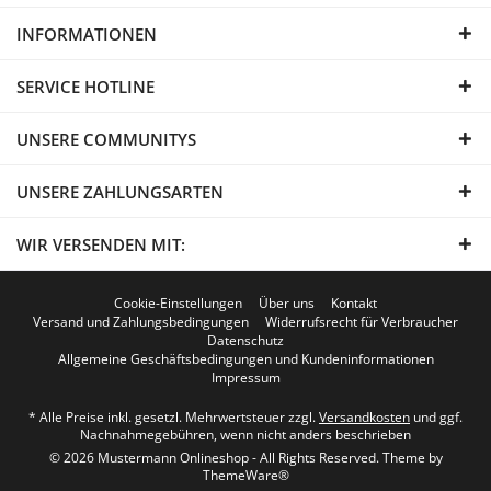
INFORMATIONEN
SERVICE HOTLINE
UNSERE COMMUNITYS
UNSERE ZAHLUNGSARTEN
WIR VERSENDEN MIT:
Cookie-Einstellungen
Über uns
Kontakt
Versand und Zahlungsbedingungen
Widerrufsrecht für Verbraucher
Datenschutz
Allgemeine Geschäftsbedingungen und Kundeninformationen
Impressum
* Alle Preise inkl. gesetzl. Mehrwertsteuer zzgl.
Versandkosten
und ggf.
Nachnahmegebühren, wenn nicht anders beschrieben
© 2026 Mustermann Onlineshop - All Rights Reserved. Theme by
ThemeWare®