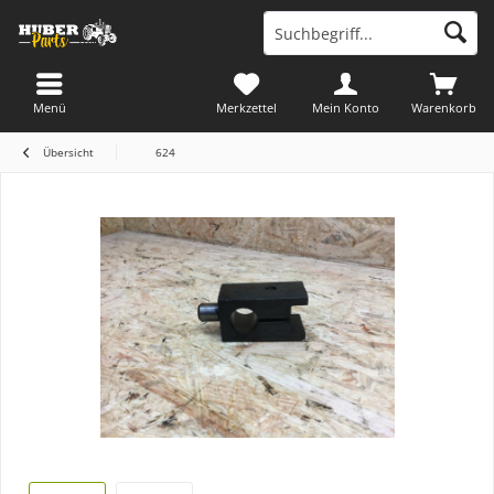
Menü
Merkzettel
Mein Konto
Warenkorb
Übersicht
624