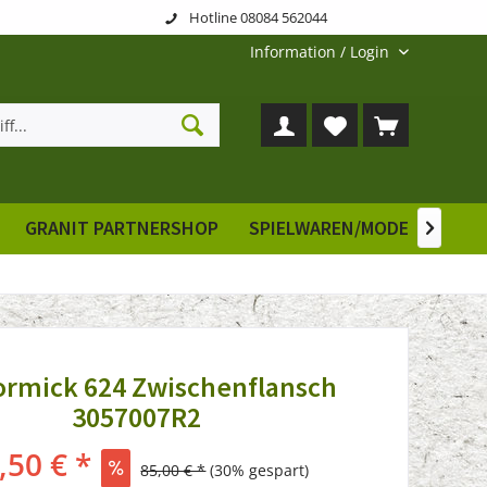
Hotline 08084 562044
Information / Login
GRANIT PARTNERSHOP
SPIELWAREN/MODELLE
E

ormick 624 Zwischenflansch
3057007R2
,50 € *
85,00 € *
(30% gespart)