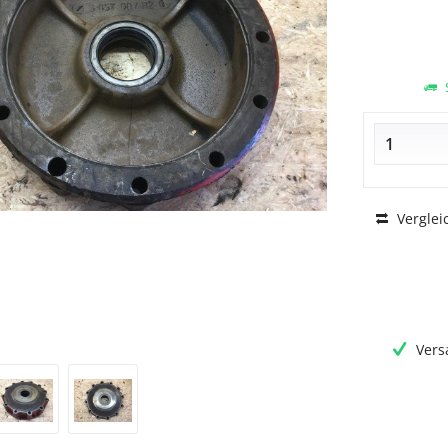
S
Verglei
Vers