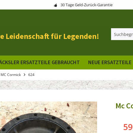
30 Tage Geld-Zurück-Garantie
e Leidenschaft für Legenden!
ÄCKSLER ERSATZTEILE GEBRAUCHT
NEUE ERSATZTEILE
 MC Cormick
624
Mc C
59