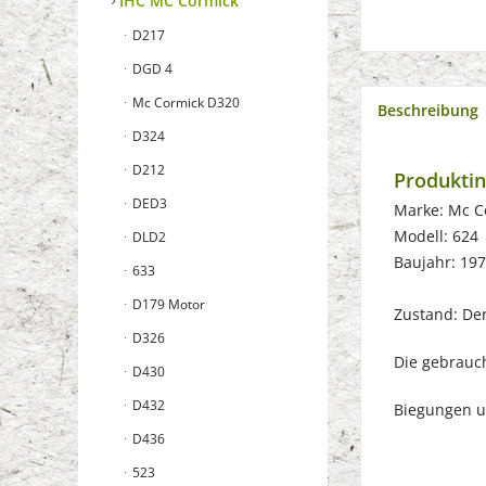
IHC MC Cormick
D217
DGD 4
Mc Cormick D320
Beschreibung
D324
D212
Produktin
DED3
Marke: Mc C
Modell: 624
DLD2
Baujahr: 19
633
D179 Motor
Zustand: Der 
D326
Die gebrauch
D430
D432
Biegungen u
D436
523