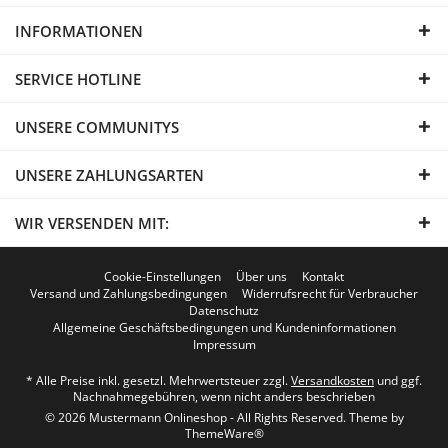
INFORMATIONEN
SERVICE HOTLINE
UNSERE COMMUNITYS
UNSERE ZAHLUNGSARTEN
WIR VERSENDEN MIT:
Cookie-Einstellungen
Über uns
Kontakt
Versand und Zahlungsbedingungen
Widerrufsrecht für Verbraucher
Datenschutz
Allgemeine Geschäftsbedingungen und Kundeninformationen
Impressum
* Alle Preise inkl. gesetzl. Mehrwertsteuer zzgl.
Versandkosten
und ggf.
Nachnahmegebühren, wenn nicht anders beschrieben
© 2026 Mustermann Onlineshop - All Rights Reserved. Theme by
ThemeWare®