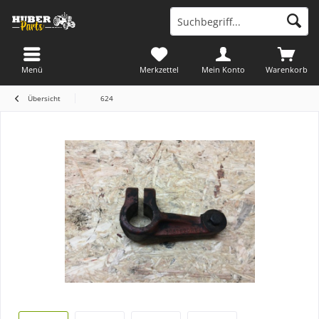
Menü
Merkzettel
Mein Konto
Warenkorb
Übersicht
624