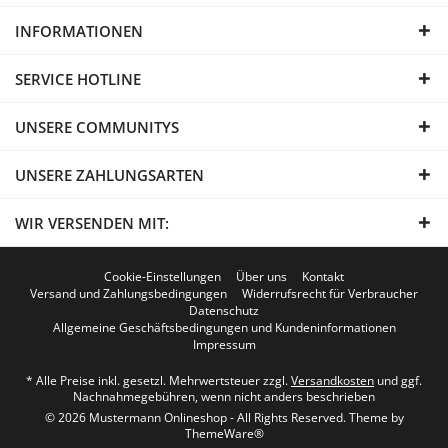
INFORMATIONEN
SERVICE HOTLINE
UNSERE COMMUNITYS
UNSERE ZAHLUNGSARTEN
WIR VERSENDEN MIT:
Cookie-Einstellungen
Über uns
Kontakt
Versand und Zahlungsbedingungen
Widerrufsrecht für Verbraucher
Datenschutz
Allgemeine Geschäftsbedingungen und Kundeninformationen
Impressum
* Alle Preise inkl. gesetzl. Mehrwertsteuer zzgl.
Versandkosten
und ggf.
Nachnahmegebühren, wenn nicht anders beschrieben
© 2026 Mustermann Onlineshop - All Rights Reserved. Theme by
ThemeWare®