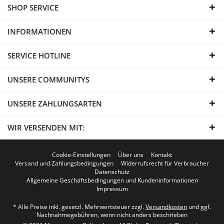
SHOP SERVICE
INFORMATIONEN
SERVICE HOTLINE
UNSERE COMMUNITYS
UNSERE ZAHLUNGSARTEN
WIR VERSENDEN MIT:
Cookie-Einstellungen
Über uns
Kontakt
Versand und Zahlungsbedingungen
Widerrufsrecht für Verbraucher
Datenschutz
Allgemeine Geschäftsbedingungen und Kundeninformationen
Impressum
* Alle Preise inkl. gesetzl. Mehrwertsteuer zzgl.
Versandkosten
und ggf.
Nachnahmegebühren, wenn nicht anders beschrieben