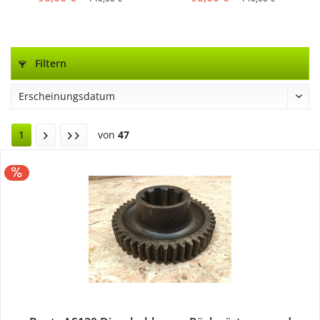
Filtern
1
von
47