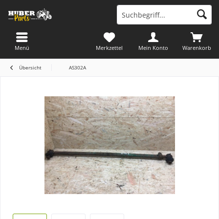
Menü
Merkzettel
Mein Konto
Warenkorb
Übersicht
AS302A