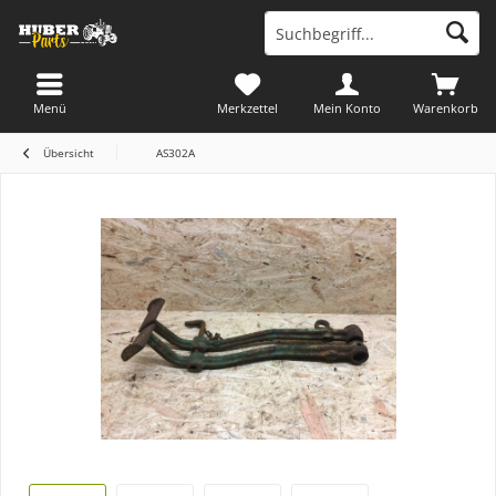
Menü
Merkzettel
Mein Konto
Warenkorb
Übersicht
AS302A